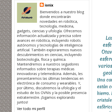
ionix
Bienvenidos a nuestro blog
donde encontrarán
novedades en robótica,
tecnología, medicina,
gadgets, ciencias y ufología. Ofrecemos
información actualizada y precisa sobre
La
avances en robótica, incluyendo robots
esfe
autónomos y tecnologías de inteligencia
artificial. También exploraremos nuevos
Otav
descubrimientos en ciencias, incluyendo
esfer
biotecnología, física y química.
Mantendremos a nuestros seguidores
vario
informados sobre terapias médicas
geol
innovadoras y telemedicina. Además, les
presentaremos las últimas tendencias en
Una car
electrónica de consumo y wearables. Y,
están c
por último, discutiremos la ufología y el
estudio de los OVNIs y la posible presencia
hierro.
extraterrestre. ¡Sigamos explorando
cristal
juntos!
esféric
Ver todo mi perfil