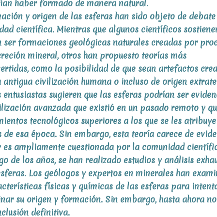
ían haber formado de manera natural.
ación y origen de las esferas han sido objeto de debate
ad científica. Mientras que algunos científicos sostiene
 ser formaciones geológicas naturales creadas por pro
reción mineral, otros han propuesto teorías más
ertidas, como la posibilidad de que sean artefactos cre
 antigua civilización humana o incluso de origen extrate
 entusiastas sugieren que las esferas podrían ser eviden
ilización avanzada que existió en un pasado remoto y qu
ientos tecnológicos superiores a los que se les atribuye
s de esa época. Sin embargo, esta teoría carece de evid
y es ampliamente cuestionada por la comunidad científi
rgo de los años, se han realizado estudios y análisis exha
esferas. Los geólogos y expertos en minerales han exam
acterísticas físicas y químicas de las esferas para intent
nar su origen y formación. Sin embargo, hasta ahora no
clusión definitiva.