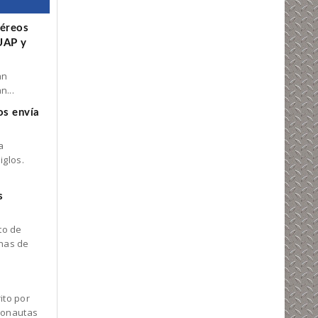
aéreos
 UAP y
an
...
os envía
a
iglos.
s
to de
inas de
ito por
tronautas