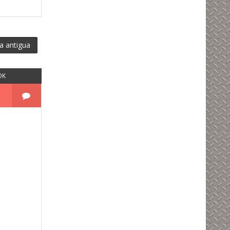
a antigua
OK