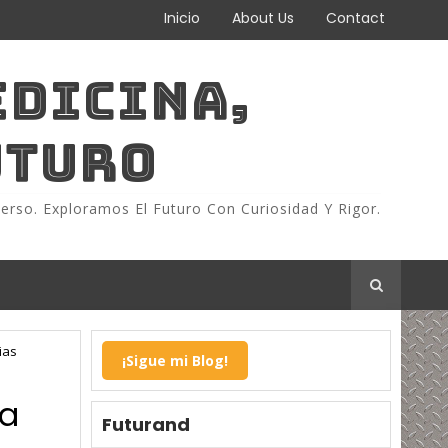
Inicio
About Us
Contact
EDICINA,
UTURO
erso. Exploramos El Futuro Con Curiosidad Y Rigor.
ias
¡Sigue mi Blog!
ma
Futurand