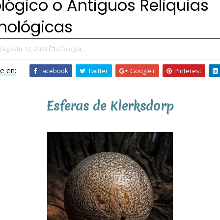
lógico o Antiguos Reliquias
nológicas
agosto 12, 2023
Ufología,
e en:
Facebook
Twitter
Google+
Pinterest
Esferas de Klerksdorp