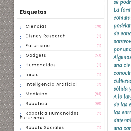
se podr
La form
Etiquetas
comunid
podrían
Ciencias
(78)
de conc
Disney Research
(1)
controv
Futurismo
(1)
por una
Gadgets
(53)
Algunos
una civ
Humanoides
(1)
conocim
Inicio
(1)
cultura
Inteligencia Artificial
(2)
sólida 
Medicina
(94)
A lo la
Robotica
(60)
de las 
las car
Robotica Humanoides
(1)
Futurismo
determi
Robots Sociales
(1)
una con