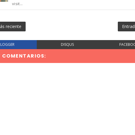
visit...
ás reciente
Entrad
BLOGGER
DISQUS
FACEBO
Y COMENTARIOS: