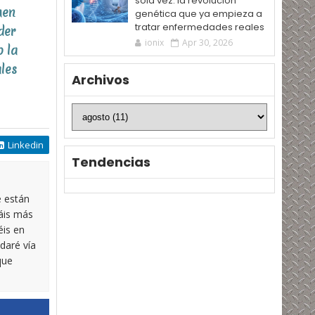
sola vez: la revolución
uen
genética que ya empieza a
tratar enfermedades reales
der
ionix
Apr 30, 2026
o la
les
Archivos
Linkedin
Tendencias
e están
táis más
éis en
daré vía
que