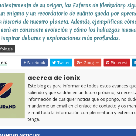
dientemente de su origen, las Esferas de Klerksdorp sig
un enigma y un recordatorio de cuánto queda por apren
a historia de nuestro planeta. Además, ejemplifican cóm
 está en constante evolución y cómo los hallazgos inusua
inspirar debates y exploraciones más profundas.
fología
en:
Facebook
Twitter
Google+
Pinterest
acerca de ionix
Este blog es para informar de todos estos avances qu
saliendo y que saldrán en un futuro próximo, si necesi
información de cualquier noticia que os pongo, no dud
mandarme un email en el enlace de contacto y os man
e-mail toda la información complementaria y extensa 
tenga.
MENDED ARTICLES