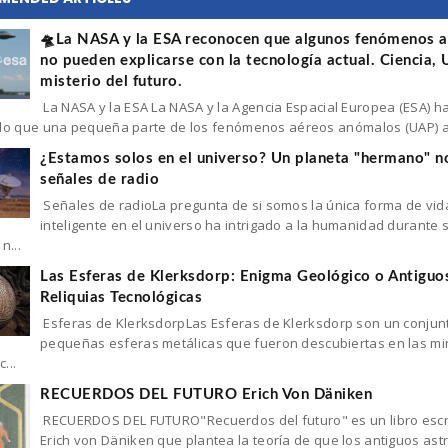
🛸La NASA y la ESA reconocen que algunos fenómenos 
no pueden explicarse con la tecnología actual. Ciencia,
misterio del futuro.
La NASA y la ESA La NASA y la Agencia Espacial Europea (ESA) h
do que una pequeña parte de los fenómenos aéreos anómalos (UAP) an
¿Estamos solos en el universo? Un planeta "hermano" n
señales de radio
Señales de radioLa pregunta de si somos la única forma de vid
inteligente en el universo ha intrigado a la humanidad durante s
n...
Las Esferas de Klerksdorp: Enigma Geológico o Antiguo
Reliquias Tecnológicas
Esferas de KlerksdorpLas Esferas de Klerksdorp son un conjun
pequeñas esferas metálicas que fueron descubiertas en las m
...
RECUERDOS DEL FUTURO Erich Von Däniken
RECUERDOS DEL FUTURO"Recuerdos del futuro" es un libro escr
Erich von Däniken que plantea la teoría de que los antiguos as