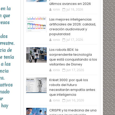
últimos avances en 2026
 en la
ionix
Jul 18, 2026
n que
Las mejores inteligencias
cesos
artificiales de 2026: calidad,
creación audiovisual y
popularidad
ados
ionix
Jul 17, 2026
rrestre.
cia de
Los robots BDX: la
sorprendente tecnología
e tenía
que está conquistando a los
 a las
visitantes de Disney
ionix
Jun 17, 2026
encia
ca.
Kriket 3000: por qué los
ustivos
robots del futuro
necesitarán empatía antes
inado
que inteligencia
ar
ionix
Jun 16, 2026
 hay
CRISPR y la medicina de una