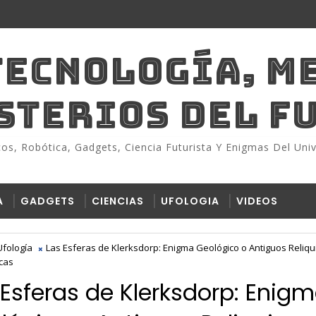
TECNOLOGÍA, M
ISTERIOS DEL F
s, Robótica, Gadgets, Ciencia Futurista Y Enigmas Del Univ
A
GADGETS
CIENCIAS
UFOLOGIA
VIDEOS
Ufología
Las Esferas de Klerksdorp: Enigma Geológico o Antiguos Reliqu
cas
 Esferas de Klerksdorp: Enig