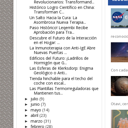
Revolucionarios: Transformand...
Histórico Logro Científico en China:
Transforman C...
Un Salto Hacia la Cura: La
Asombrosa Nueva Terapia...
Paso Histórico! Leqembi Recibe
Aprobación para Tra...
reconoci
Descubre el Futuro de la Interacción
en el Hogar: ...
La Inmunoterapia con Anti-IgE Abre
Nuevas Puertas ...
Edificios del Futuro: ¡Ladrillos de
Hormigón que G...
Las Esferas de Klerksdorp: Enigma
Con cada 
Geológico o Anti...
Tienda hinchable para el techo del
coche con escal...
Las Plantillas Termorreguladoras que
Mantienen tus...
julio
(9)
►
Otavi, cerc
junio
(7)
►
mayo
(14)
►
abril
(23)
►
marzo
(31)
►
febrero
(28)
►