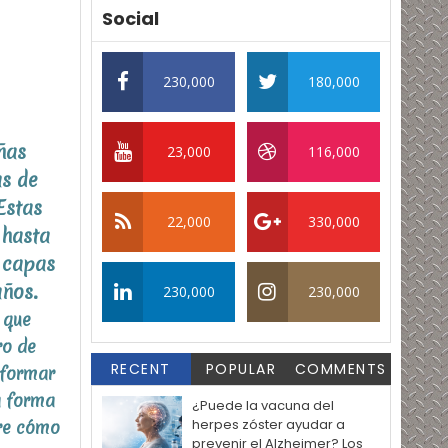
Social
230,000
180,000
ñas
23,000
116,000
as de
Estas
22,000
330,000
 hasta
 capas
años.
230,000
230,000
 que
ro de
RECENT
POPULAR
COMMENTS
 formar
a forma
¿Puede la vacuna del
herpes zóster ayudar a
bre cómo
prevenir el Alzheimer? Los