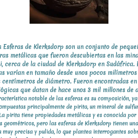
s Esferas de Klerksdorp son un conjunto de peque
ras metálicas que fueron descubiertas en las min
i, cerca de la ciudad de Klerksdorp en Sudáfrica. 
as varían en tamaño desde unos pocos milímetros
s centímetros de diámetro. Fueron encontradas en
ógicas que datan de hace unos 3 mil millones de 
acterística notable de las esferas es su composición, ya
ompuestas principalmente de pirita, un mineral de sulfu
 La pirita tiene propiedades metálicas y es conocida por
es geométricos, pero las esferas de Klerksdorp tienen un
a muy precisa y pulida, lo que plantea interrogantes so