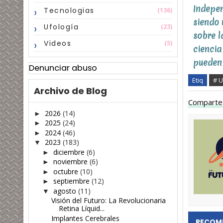
Indepen
Tecnologias
(136)
siendo 
Ufología
(23)
sobre l
Videos
(5)
ciencia
pueden 
Denunciar abuso
Etiq
# U
Archivo de Blog
Comparte 
2026
(14)
►
2025
(24)
►
2024
(46)
►
2023
(183)
▼
diciembre
(6)
►
noviembre
(6)
►
octubre
(10)
►
septiembre
(12)
►
agosto
(11)
▼
Visión del Futuro: La Revolucionaria
Retina Líquid...
Implantes Cerebrales
RECOM