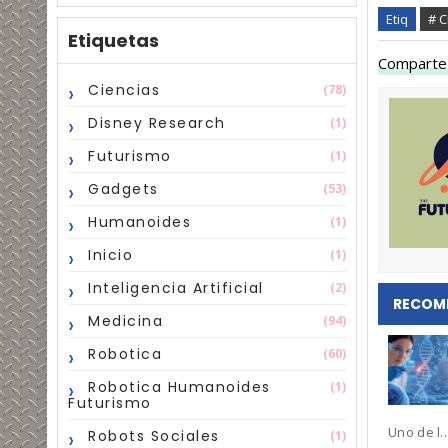
Etiq
# C
Etiquetas
Comparte 
Ciencias
(78)
Disney Research
(1)
Futurismo
(1)
Gadgets
(53)
Humanoides
(1)
Inicio
(1)
Inteligencia Artificial
(2)
RECOM
Medicina
(94)
Robotica
(60)
Robotica Humanoides
(1)
Futurismo
Uno de l..
Robots Sociales
(1)