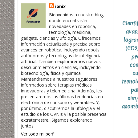
ionix
Bienvenidos a nuestro blog
donde encontrarán
Cientí
novedades en robótica,
avanc
tecnología, medicina,
gadgets, ciencias y ufología. Ofrecemos
logra
información actualizada y precisa sobre
(CO2)
avances en robótica, incluyendo robots
autónomos y tecnologías de inteligencia
pr
artificial. También exploraremos nuevos
com
descubrimientos en ciencias, incluyendo
cu
biotecnología, física y química.
Mantendremos a nuestros seguidores
tecnol
informados sobre terapias médicas
par
innovadoras y telemedicina. Además, les
presentaremos las últimas tendencias en
simp
electrónica de consumo y wearables. Y,
asombr
por último, discutiremos la ufología y el
estudio de los OVNIs y la posible presencia
extraterrestre. ¡Sigamos explorando
juntos!
Ver todo mi perfil