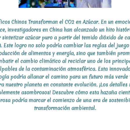
ficos Chinos Transforman el CO2 en Azúcar. En un emoc
e, investigadores en China han alcanzado un hito histór
r sintetizar azúcar puro a partir del temido dióxido de c
. Este logro no solo podría cambiar las reglas del juego
oducción de alimentos y energía, sino que también prom
batir el cambio climático al reciclar uno de los princip
lpables de la contaminación atmosférica. Esta innovad
ogía podría allanar el camino para un futuro más verde 
a nuestro planeta en constante evolución. ¡Los detalles 
lemente asombrosos! Descubre cómo esta hazaña cient
osa podría marcar el comienzo de una era de sostenibi
transformación ambiental.