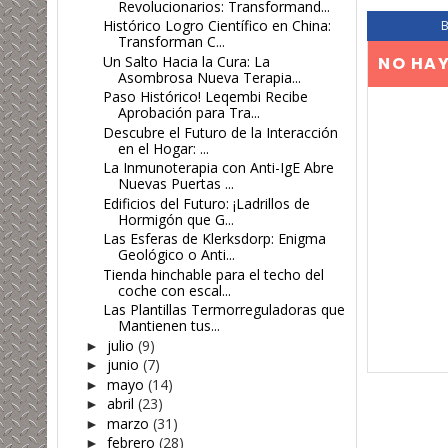
Revolucionarios: Transformand...
Histórico Logro Científico en China:
Transforman C...
Un Salto Hacia la Cura: La
NO HA
Asombrosa Nueva Terapia...
Paso Histórico! Leqembi Recibe
Aprobación para Tra...
Descubre el Futuro de la Interacción
en el Hogar: ...
La Inmunoterapia con Anti-IgE Abre
Nuevas Puertas ...
Edificios del Futuro: ¡Ladrillos de
Hormigón que G...
Las Esferas de Klerksdorp: Enigma
Geológico o Anti...
Tienda hinchable para el techo del
coche con escal...
Las Plantillas Termorreguladoras que
Mantienen tus...
julio
(9)
►
junio
(7)
►
mayo
(14)
►
abril
(23)
►
marzo
(31)
►
febrero
(28)
►