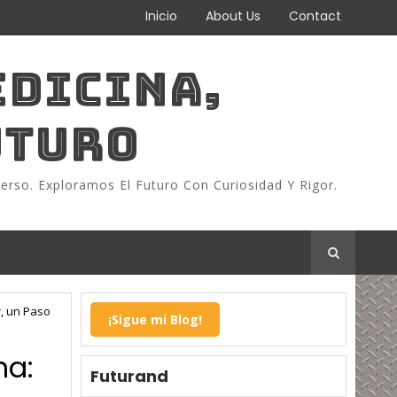
Inicio
About Us
Contact
EDICINA,
UTURO
erso. Exploramos El Futuro Con Curiosidad Y Rigor.
r, un Paso
¡Sigue mi Blog!
na:
Futurand