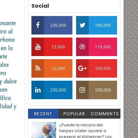
Social
ionante
230,000
180,000
ico al
arbono
23,000
116,000
 en la
ete
ales
22,000
330,000
ora
y dulce
son
230,000
230,000
ífica
lidad y
RECENT
POPULAR
COMMENTS
¿Puede la vacuna del
herpes zóster ayudar a
prevenir el Alzheimer? Los