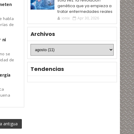
sola vez: la revolución
ometen
genética que ya empieza a
tratar enfermedades reales
ionix
Apr 30, 2026
e habla
erías de
Archivos
 ni
no se
sidad de
Tendencias
ergía
ca
 Suena
a antigua