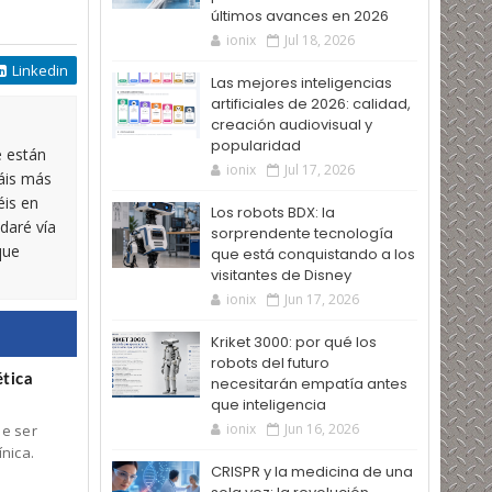
últimos avances en 2026
ionix
Jul 18, 2026
Linkedin
Las mejores inteligencias
artificiales de 2026: calidad,
creación audiovisual y
popularidad
e están
ionix
Jul 17, 2026
táis más
éis en
Los robots BDX: la
daré vía
sorprendente tecnología
que
que está conquistando a los
visitantes de Disney
ionix
Jun 17, 2026
Kriket 3000: por qué los
robots del futuro
ética
necesitarán empatía antes
que inteligencia
ionix
Jun 16, 2026
de ser
nica.
CRISPR y la medicina de una