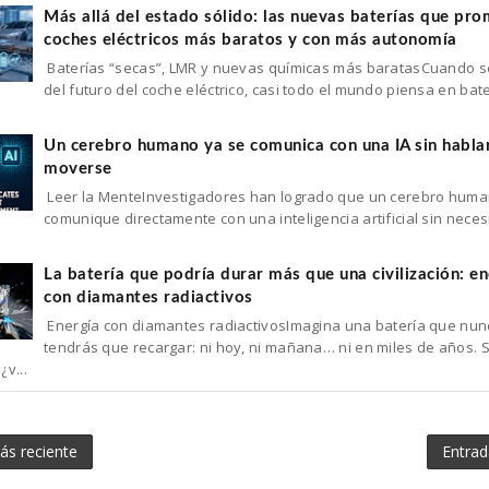
Más allá del estado sólido: las nuevas baterías que pr
coches eléctricos más baratos y con más autonomía
Baterías “secas”, LMR y nuevas químicas más baratasCuando s
del futuro del coche eléctrico, casi todo el mundo piensa en bat
Un cerebro humano ya se comunica con una IA sin hablar
moverse
Leer la MenteInvestigadores han logrado que un cerebro huma
comunique directamente con una inteligencia artificial sin nece
La batería que podría durar más que una civilización: en
con diamantes radiactivos
Energía con diamantes radiactivosImagina una batería que nun
tendrás que recargar: ni hoy, ni mañana… ni en miles de años.
¿v...
ás reciente
Entrad