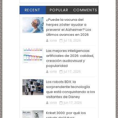
RECENT
POPULAR
COMMENTS
¿Puede la vacuna del
herpes zóster ayudar a
prevenir el Alzheimer? Los
últimos avances en 2026
ionix
Jul 18, 2026
Las mejores inteligencias
artificiales de 2026: calidad,
creación audiovisual y
popularidad
ionix
Jul 17, 2026
Los robots BDX: la
sorprendente tecnología
que está conquistando a los
visitantes de Disney
ionix
Jun 17, 2026
Kriket 3000: por qué los
robots del futuro