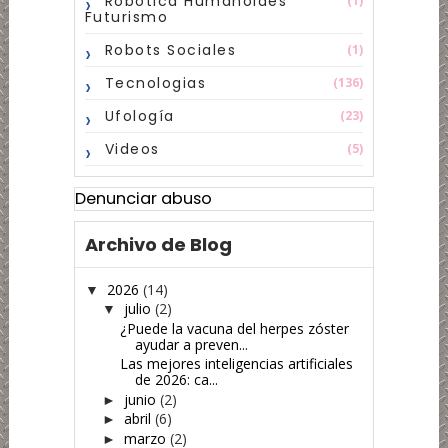
Robotica Humanoides
(1)
Futurismo
Robots Sociales
(1)
Tecnologias
(136)
Ufología
(23)
Videos
(5)
Denunciar abuso
Archivo de Blog
2026
(14)
▼
julio
(2)
▼
¿Puede la vacuna del herpes zóster
ayudar a preven...
Las mejores inteligencias artificiales
de 2026: ca...
junio
(2)
►
abril
(6)
►
marzo
(2)
►