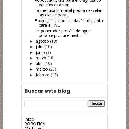
Robot ARTEMIS para el diagnóstico
del cáncer de pr...
La medusa inmortal podría desvelar
las claves para...
Fluxjet, el "avión sin alas" que planta
cara al Hy...
Un generador portátil de agua
potable produce hast...
agosto
(18)
►
julio
(10)
►
junio
(9)
►
mayo
(18)
►
abril
(19)
►
marzo
(23)
►
febrero
(13)
►
Buscar este blog
Inicio
ROBOTICA
Medicina