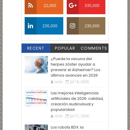
22,000
330,000
230,000
230,000
RECENT
POPULAR
COMMENTS
¿Puede la vacuna del
herpes zóster ayudar a
prevenir el Alzheimer? Los
últimos avances en 2026
ionix
Jul 18, 2026
Las mejores inteligencias
artificiales de 2026: calidad,
creación audiovisual y
popularidad
ionix
Jul 17, 2026
Los robots BDX: la