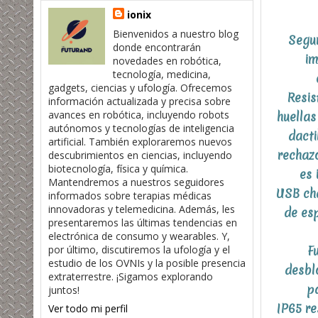
ionix
Bienvenidos a nuestro blog
Segur
donde encontrarán
im
novedades en robótica,
tecnología, medicina,
gadgets, ciencias y ufología. Ofrecemos
Resis
información actualizada y precisa sobre
avances en robótica, incluyendo robots
huellas
autónomos y tecnologías de inteligencia
dacti
artificial. También exploraremos nuevos
rechazo
descubrimientos en ciencias, incluyendo
biotecnología, física y química.
es 
Mantendremos a nuestros seguidores
USB cha
informados sobre terapias médicas
innovadoras y telemedicina. Además, les
de es
presentaremos las últimas tendencias en
electrónica de consumo y wearables. Y,
por último, discutiremos la ufología y el
F
estudio de los OVNIs y la posible presencia
desbl
extraterrestre. ¡Sigamos explorando
p
juntos!
IP65 re
Ver todo mi perfil