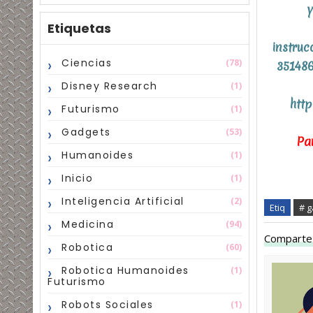
y
Etiquetas
instru
Ciencias
(78)
351486
Disney Research
(1)
htt
Futurismo
(1)
Gadgets
(53)
Pa
Humanoides
(1)
Inicio
(1)
Inteligencia Artificial
(2)
Etiq
# g
Medicina
(94)
Comparte 
Robotica
(60)
Robotica Humanoides
(1)
Futurismo
Robots Sociales
(1)