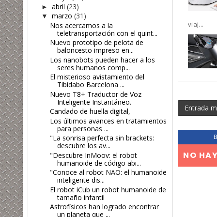
abril
(23)
►
marzo
(31)
▼
viaj...
Nos acercamos a la
teletransportación con el quint...
Nuevo prototipo de pelota de
baloncesto impreso en...
Los nanobots pueden hacer a los
seres humanos comp...
El misterioso avistamiento del
Tibidabo Barcelona ...
Nuevo T8+ Traductor de Voz
Inteligente Instantáneo.
Entrada m
Candado de huella digital,
Los últimos avances en tratamientos
para personas ...
"La sonrisa perfecta sin brackets:
descubre los av...
NO HA
"Descubre InMoov: el robot
humanoide de código abi...
"Conoce al robot NAO: el humanoide
inteligente dis...
El robot iCub un robot humanoide de
tamaño infantil
Astrofísicos han logrado encontrar
un planeta que ...