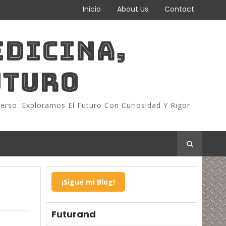
Inicio
About Us
Contact
EDICINA,
UTURO
erso. Exploramos El Futuro Con Curiosidad Y Rigor.
¡Sigue mi Blog!
Futurand