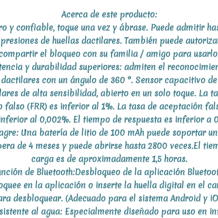
Acerca de este producto:
o y confiable, toque una vez y ábrase. Puede admitir ha
presiones de huellas dactilares. También puede autoriza
compartir el bloqueo con su familia / amigo para usarlo
tencia y durabilidad superiores: admiten el reconocimie
 dactilares con un ángulo de 360 ​​°. Sensor capacitivo de
lares de alta sensibilidad, abierto en un solo toque. La t
 falso (FRR) es inferior al 1%. La tasa de aceptación fal
inferior al 0,002%. El tiempo de respuesta es inferior a 0
gre: Una batería de litio de 100 mAh puede soportar u
pera de 4 meses y puede abrirse hasta 2800 veces.El tie
carga es de aproximadamente 1,5 horas.
unción de Bluetooth:Desbloqueo de la aplicación Bluetoot
oquee en la aplicación o inserte la huella digital en el c
ara desbloquear. (Adecuado para el sistema Android y iO
sistente al agua: Especialmente diseñado para uso en in