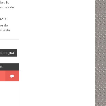
er: Tu
anchas de
po C
or de
il está
a antigua
OK