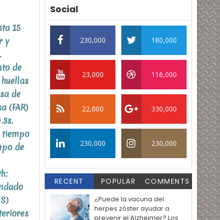
Social
sta 15
r y
230,000
180,000
.
nto de
23,000
116,000
 huellas
asa de
sa (FAR)
22,000
330,000
.3s.
n tiempo
230,000
230,000
mpo de
h:
RECENT
POPULAR
COMMENTS
andado
S)
¿Puede la vacuna del
herpes zóster ayudar a
teriores
prevenir el Alzheimer? Los