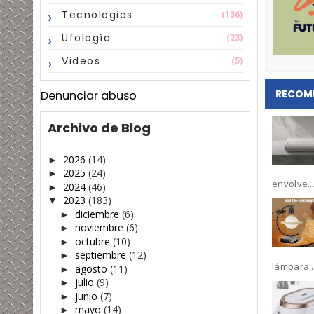
Tecnologias
(136)
Ufología
(23)
Videos
(5)
RECOM
Denunciar abuso
Archivo de Blog
2026
(14)
►
2025
(24)
►
envolve..
2024
(46)
►
2023
(183)
▼
diciembre
(6)
►
noviembre
(6)
►
octubre
(10)
►
septiembre
(12)
►
lámpara .
agosto
(11)
►
julio
(9)
►
junio
(7)
►
mayo
(14)
►