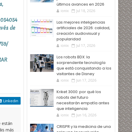
s,
últimos avances en 2026
ionix
Jul 18, 2026
2054054
Las mejores inteligencias
avés de
artificiales de 2026: calidad,
creación audiovisual y
popularidad
759/
ionix
Jul 17, 2026
Los robots BDX: la
RAR
sorprendente tecnología
que está conquistando a los
visitantes de Disney
ionix
Jun 17, 2026
Kriket 3000: por qué los
robots del futuro
Linkedin
necesitarán empatía antes
que inteligencia
ionix
Jun 16, 2026
e están
CRISPR y la medicina de una
táis más