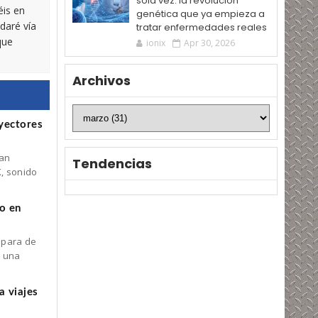
sola vez: la revolución
éis en
genética que ya empieza a
daré vía
tratar enfermedades reales
que
ionix
Apr 30, 2026
Archivos
yectores
man
Tendencias
K, sonido
o en
mpara de
s una
a viajes