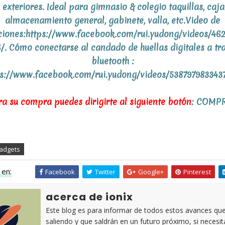
 exteriores. Ideal para gimnasio & colegio taquillas, caja
almacenamiento general, gabinete, valla, etc.Video de
cciones:https://www.facebook.com/rui.yudong/videos/46
/. Cómo conectarse al candado de huellas digitales a tr
bluetooth :
ps://www.facebook.com/rui.yudong/videos/538797983343
ra su compra puedes dirigirte al siguiente botón
:
COMP
adgets
en:
Facebook
Twitter
Google+
Pinterest
acerca de ionix
Este blog es para informar de todos estos avances qu
saliendo y que saldrán en un futuro próximo, si necesi