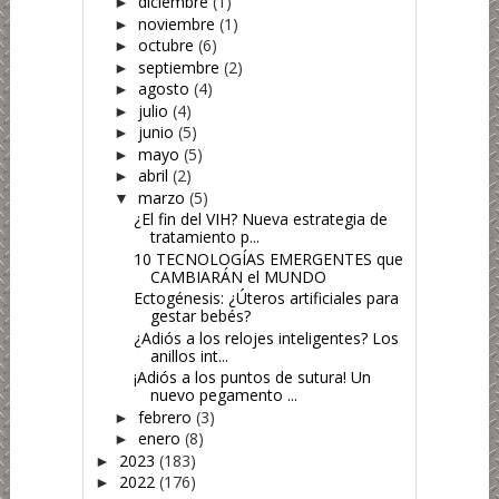
diciembre
(1)
►
noviembre
(1)
►
octubre
(6)
►
septiembre
(2)
►
agosto
(4)
►
julio
(4)
►
junio
(5)
►
mayo
(5)
►
abril
(2)
►
marzo
(5)
▼
¿El fin del VIH? Nueva estrategia de
tratamiento p...
10 TECNOLOGÍAS EMERGENTES que
CAMBIARÁN el MUNDO
Ectogénesis: ¿Úteros artificiales para
gestar bebés?
¿Adiós a los relojes inteligentes? Los
anillos int...
¡Adiós a los puntos de sutura! Un
nuevo pegamento ...
febrero
(3)
►
enero
(8)
►
2023
(183)
►
2022
(176)
►