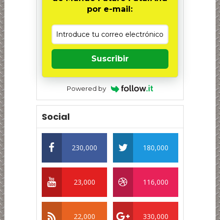
por e-mail:
Suscribir
Powered by
Social
230,000
180,000
23,000
116,000
22,000
330,000