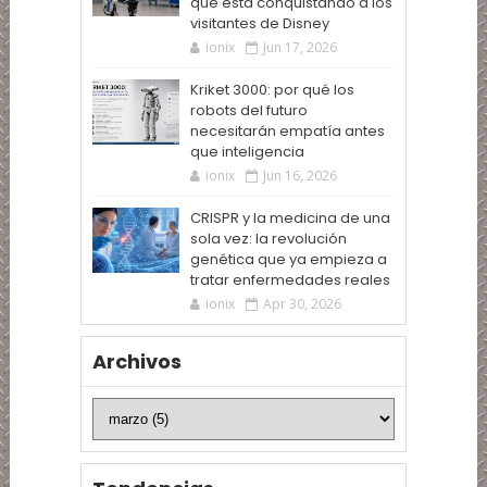
que está conquistando a los
visitantes de Disney
ionix
Jun 17, 2026
Kriket 3000: por qué los
robots del futuro
necesitarán empatía antes
que inteligencia
ionix
Jun 16, 2026
CRISPR y la medicina de una
sola vez: la revolución
genética que ya empieza a
tratar enfermedades reales
ionix
Apr 30, 2026
Archivos