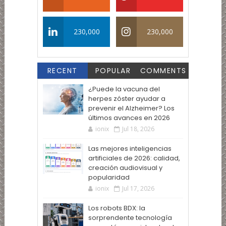
230,000
230,000
RECENT
POPULAR
COMMENTS
¿Puede la vacuna del
herpes zóster ayudar a
prevenir el Alzheimer? Los
últimos avances en 2026
ionix
Jul 18, 2026
Las mejores inteligencias
artificiales de 2026: calidad,
creación audiovisual y
popularidad
ionix
Jul 17, 2026
Los robots BDX: la
sorprendente tecnología