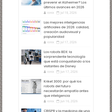
prevenir el Alzheimer? Los
últimos avances en 2026
ionix
Jul 18, 2026
Las mejores inteligencias
artificiales de 2026: calidad,
creación audiovisual y
popularidad
ionix
Jul 17, 2026
Los robots BDX: la
sorprendente tecnología
que está conquistando a los
visitantes de Disney
ionix
Jun 17, 2026
Kriket 3000: por qué los
robots del futuro
necesitarán empatía antes
que inteligencia
ionix
Jun 16, 2026
CRISPR y la medicina de una