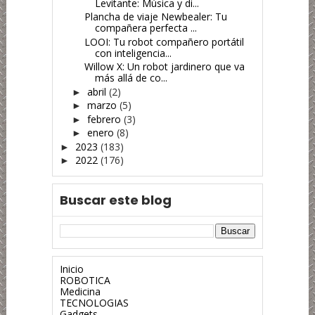
Levitante: Música y di...
Plancha de viaje Newbealer: Tu
compañera perfecta ...
LOOI: Tu robot compañero portátil
con inteligencia...
Willow X: Un robot jardinero que va
más allá de co...
abril
(2)
►
marzo
(5)
►
febrero
(3)
►
enero
(8)
►
2023
(183)
►
2022
(176)
►
Buscar este blog
Inicio
ROBOTICA
Medicina
TECNOLOGIAS
Gadgets