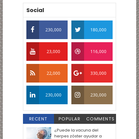
Social
230,000
180,000
23,000
116,000
22,000
330,000
230,000
230,000
RECENT
POPULAR
COMMENTS
¿Puede la vacuna del
herpes zóster ayudar a