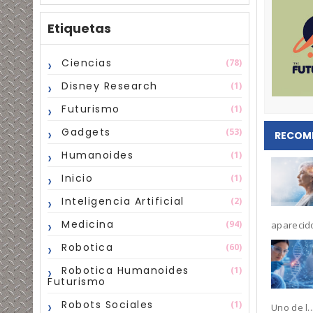
Etiquetas
Ciencias
(78)
Disney Research
(1)
Futurismo
(1)
Gadgets
(53)
RECOM
Humanoides
(1)
Inicio
(1)
Inteligencia Artificial
(2)
Medicina
(94)
aparecido
Robotica
(60)
Robotica Humanoides
(1)
Futurismo
Robots Sociales
(1)
Uno de l..