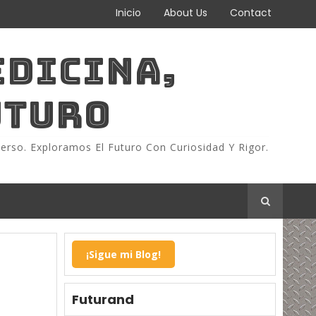
Inicio
About Us
Contact
EDICINA,
UTURO
erso. Exploramos El Futuro Con Curiosidad Y Rigor.
¡Sigue mi Blog!
Futurand