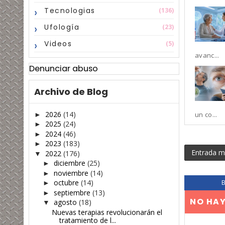
Tecnologias
(136)
Ufología
(23)
Videos
(5)
avanc...
Denunciar abuso
Archivo de Blog
2026
(14)
un co...
►
2025
(24)
►
2024
(46)
►
2023
(183)
►
Entrada m
2022
(176)
▼
diciembre
(25)
►
noviembre
(14)
►
octubre
(14)
►
septiembre
(13)
►
NO HA
agosto
(18)
▼
Nuevas terapias revolucionarán el
tratamiento de l...