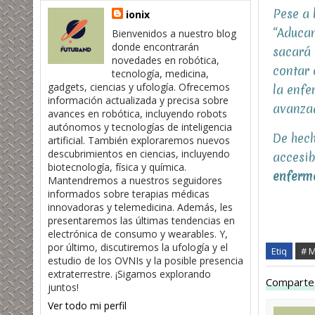
Pese a 
ionix
“Aducan
Bienvenidos a nuestro blog
donde encontrarán
sacará 
novedades en robótica,
contar
tecnología, medicina,
gadgets, ciencias y ufología. Ofrecemos
la enf
información actualizada y precisa sobre
avanza
avances en robótica, incluyendo robots
autónomos y tecnologías de inteligencia
De hech
artificial. También exploraremos nuevos
descubrimientos en ciencias, incluyendo
accesib
biotecnología, física y química.
enferme
Mantendremos a nuestros seguidores
informados sobre terapias médicas
innovadoras y telemedicina. Además, les
presentaremos las últimas tendencias en
electrónica de consumo y wearables. Y,
por último, discutiremos la ufología y el
Etiq
# M
estudio de los OVNIs y la posible presencia
extraterrestre. ¡Sigamos explorando
Comparte 
juntos!
Ver todo mi perfil