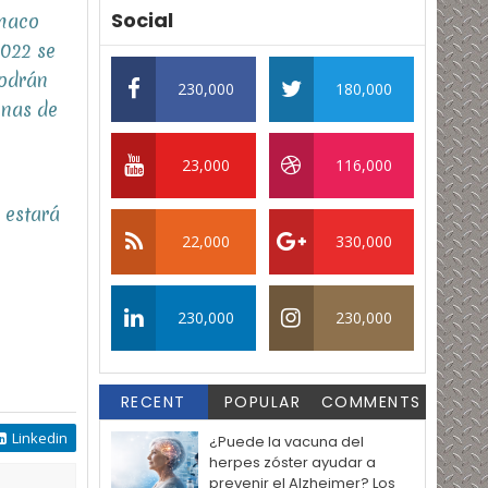
Social
rmaco
2022 se
podrán
230,000
180,000
nas de
23,000
116,000
 estará
22,000
330,000
230,000
230,000
RECENT
POPULAR
COMMENTS
Linkedin
¿Puede la vacuna del
herpes zóster ayudar a
prevenir el Alzheimer? Los