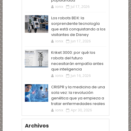
popularidad
ionix
Jul 17, 2026
Los robots BDX: la
sorprendente tecnología
que está conquistando a los
visitantes de Disney
ionix
Jun 17, 2026
Kriket 3000: por qué los
robots del futuro
necesitarán empatía antes
que inteligencia
ionix
Jun 16, 2026
CRISPR y la medicina de una
sola vez: la revolución
genética que ya empieza a
tratar enfermedades reales
ionix
Apr 30, 2026
Archivos