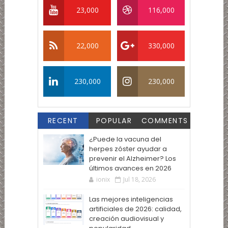
23,000
116,000
22,000
330,000
230,000
230,000
RECENT
POPULAR
COMMENTS
¿Puede la vacuna del
herpes zóster ayudar a
prevenir el Alzheimer? Los
últimos avances en 2026
ionix
Jul 18, 2026
Las mejores inteligencias
artificiales de 2026: calidad,
creación audiovisual y