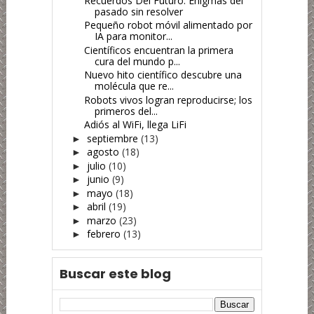
Recuerdos Del Futuro: Enigmas del
pasado sin resolver
Pequeño robot móvil alimentado por
IA para monitor...
Científicos encuentran la primera
cura del mundo p...
Nuevo hito científico descubre una
molécula que re...
Robots vivos logran reproducirse; los
primeros del...
Adiós al WiFi, llega LiFi
septiembre
(13)
►
agosto
(18)
►
julio
(10)
►
junio
(9)
►
mayo
(18)
►
abril
(19)
►
marzo
(23)
►
febrero
(13)
►
Buscar este blog