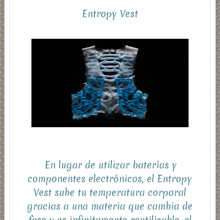
Entropy Vest
En lugar de utilizar baterías y
componentes electrónicos, el Entropy
Vest sube tu temperatura corporal
gracias a una materia que cambia de