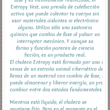
fase y es infinitamente reutilizable, el
Entropy Vest, una prenda de
calefacción
activa
que puede calentar tu cuerpo sin
usar materiales aislantes ni electrónica
alguna. Utiliza sólo una sustancia
química que cambia de fase al pulsar un
interruptor mecánico. Y aunque su
forma y función parecen de ciencia
ficción, es
un producto real.
El chaleco Entropy está formado por una red
venas de un extraño animal cibernético del f
llenos de un
material con cambio de fase
, un
puede almacenar y liberar energía, un proce
cambiar entre dos estados fundamentales de 
Mientras está líquido, el chaleco se
mantiene frío. Pero en el momento en el